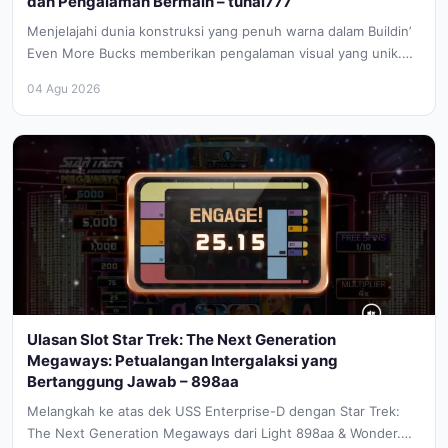
dan Pengalaman Bermain – tunai777
Menjelajahi dunia konstruksi yang penuh warna dalam Buildin’
Even More Bucks memberikan pengalaman visual yang unik.
Sebagai entri ketiga dalam...
04 Agu 2026
Ulasan Slot Star Trek: The Next Generation
Megaways: Petualangan Intergalaksi yang
Bertanggung Jawab – 898aa
Melangkah ke atas dek USS Enterprise-D dengan Star Trek:
The Next Generation Megaways dari Light 898aa & Wonder.