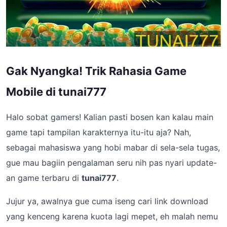
Gak Nyangka! Trik Rahasia Game
Mobile di tunai777
Halo sobat gamers! Kalian pasti bosen kan kalau main
game tapi tampilan karakternya itu-itu aja? Nah,
sebagai mahasiswa yang hobi mabar di sela-sela tugas,
gue mau bagiin pengalaman seru nih pas nyari update-
an game terbaru di
tunai777
.
Jujur ya, awalnya gue cuma iseng cari link download
yang kenceng karena kuota lagi mepet, eh malah nemu