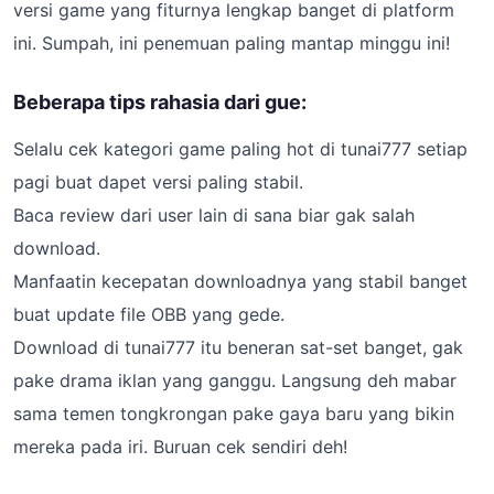
versi game yang fiturnya lengkap banget di platform
ini. Sumpah, ini penemuan paling mantap minggu ini!
Beberapa tips rahasia dari gue:
Selalu cek kategori game paling hot di tunai777 setiap
pagi buat dapet versi paling stabil.
Baca review dari user lain di sana biar gak salah
download.
Manfaatin kecepatan downloadnya yang stabil banget
buat update file OBB yang gede.
Download di tunai777 itu beneran sat-set banget, gak
pake drama iklan yang ganggu. Langsung deh mabar
sama temen tongkrongan pake gaya baru yang bikin
mereka pada iri. Buruan cek sendiri deh!